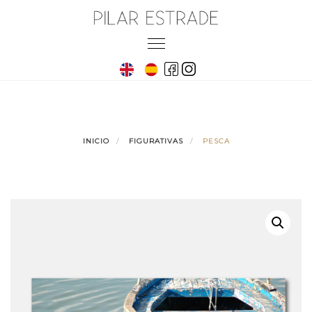
Skip
to
Toggle
content
navigation
INICIO
FIGURATIVAS
PESCA