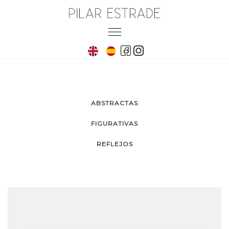
Skip
to
Toggle
content
navigation
ABSTRACTAS
FIGURATIVAS
REFLEJOS