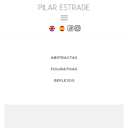
Skip
to
Toggle
content
navigation
ABSTRACTAS
FIGURATIVAS
REFLEJOS